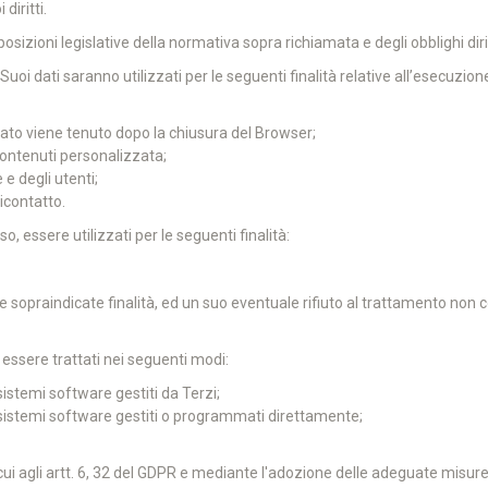
diritti.
sposizioni legislative della normativa sopra richiamata e degli obblighi diri
i Suoi dati saranno utilizzati per le seguenti finalità relative all’esecuzi
ato viene tenuto dopo la chiusura del Browser;
contenuti personalizzata;
 e degli utenti;
icontatto.
o, essere utilizzati per le seguenti finalità:
alle sopraindicate finalità, ed un suo eventuale rifiuto al trattamento n
 essere trattati nei seguenti modi:
sistemi software gestiti da Terzi;
i sistemi software gestiti o programmati direttamente;
ui agli artt. 6, 32 del GDPR e mediante l'adozione delle adeguate misure