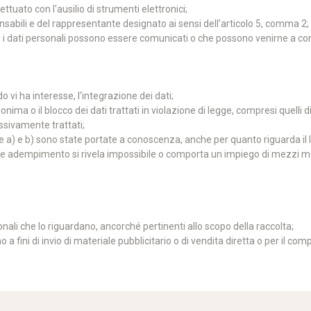
ttuato con l'ausilio di strumenti elettronici;
sponsabili e del rappresentante designato ai sensi dell'articolo 5, comma 2;
uali i dati personali possono essere comunicati o che possono venirne a c
 vi ha interesse, l'integrazione dei dati;
ima o il blocco dei dati trattati in violazione di legge, compresi quelli 
cessivamente trattati;
ere a) e b) sono state portate a conoscenza, anche per quanto riguarda il lo
 tale adempimento si rivela impossibile o comporta un impiego di mezzi m
onali che lo riguardano, ancorché pertinenti allo scopo della raccolta;
o a fini di invio di materiale pubblicitario o di vendita diretta o per il 