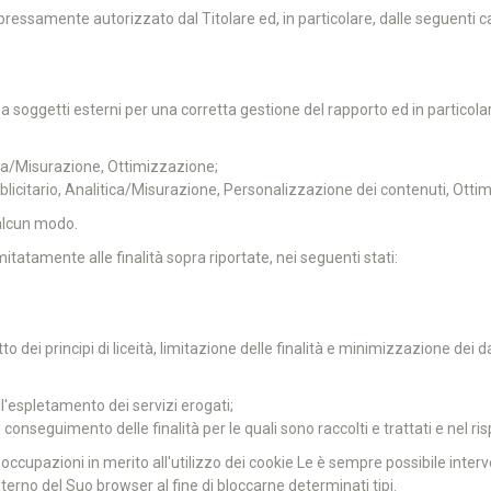
ressamente autorizzato dal Titolare ed, in particolare, dalle seguenti ca
oggetti esterni per una corretta gestione del rapporto ed in particolare a
tica/Misurazione, Ottimizzazione;
bblicitario, Analitica/Misurazione, Personalizzazione dei contenuti, Otti
 alcun modo.
imitatamente alle finalità sopra riportate, nei seguenti stati:
ei principi di liceità, limitazione delle finalità e minimizzazione dei dati
ll'espletamento dei servizi erogati;
conseguimento delle finalità per le quali sono raccolti e trattati e nel ris
eoccupazioni in merito all'utilizzo dei cookie Le è sempre possibile inter
terno del Suo browser al fine di bloccarne determinati tipi.