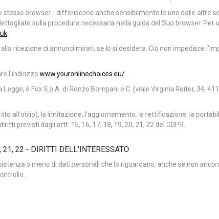
lo stesso browser - differiscono anche sensibilmente le une dalle altr
ttagliate sulla procedura necessaria nella guida del Suo browser. Per 
.uk
.
 alla ricezione di annunci mirati, se lo si desidera. Ciò non impedisce l'i
re l'indirizzo
www.youronlinechoices.eu/
.
della Legge, è Fox S.p.A. di Renzo Bompani e C. (viale Virginia Reiter, 34
ritto all'oblio), la limitazione, l'aggiornamento, la rettificazione, la porta
itti previsti dagli artt. 15, 16, 17, 18, 19, 20, 21, 22 del GDPR.
20, 21, 22 - DIRITTI DELL'INTERESSATO
esistenza o meno di dati personali che lo riguardano, anche se non ancora 
ontrollo.