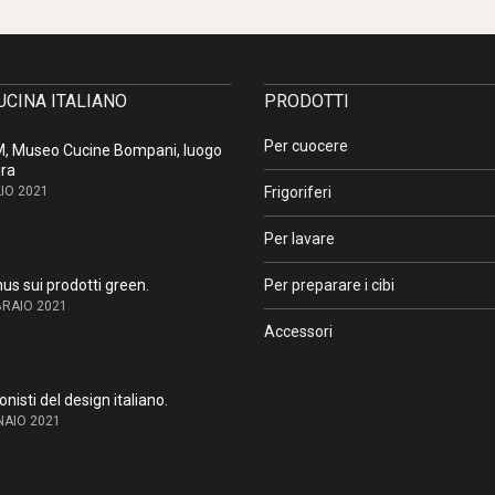
CUCINA ITALIANO
PRODOTTI
Per cuocere
 Museo Cucine Bompani, luogo
ura
IO 2021
Frigoriferi
Per lavare
us sui prodotti green.
Per preparare i cibi
BRAIO 2021
Accessori
nisti del design italiano.
NAIO 2021