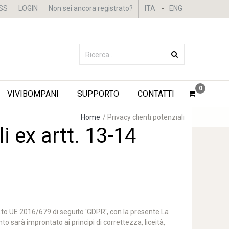
SS
LOGIN
Non sei ancora registrato?
ITA
-
ENG
0
VIVIBOMPANI
SUPPORTO
CONTATTI
Home
/
Privacy clienti potenziali
i ex artt. 13-14
eg.to UE 2016/679 di seguito 'GDPR', con la presente La
o sarà improntato ai principi di correttezza, liceità,