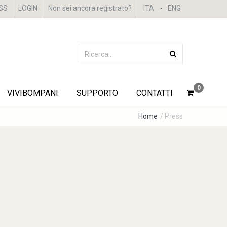
SS
LOGIN
Non sei ancora registrato?
ITA
-
ENG
0
VIVIBOMPANI
SUPPORTO
CONTATTI
Home
/ Press