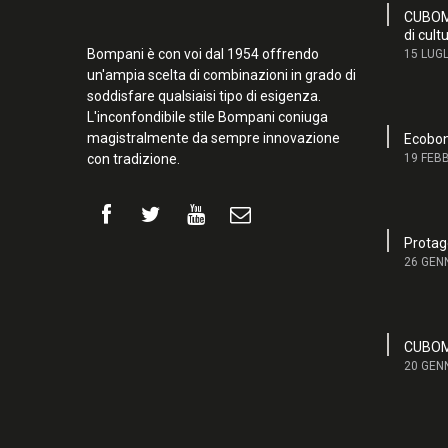
CUBOM,
di cult
Bompani è con voi dal 1954 offrendo
15 LUGL
un'ampia scelta di combinazioni in grado di
soddisfare qualsiaisi tipo di esigenza.
L'inconfondibile stile Bompani coniuga
magistralmente da sempre innovazione
Ecobon
con tradizione.
19 FEB
Protago
26 GEN
CUBOM 
20 GEN