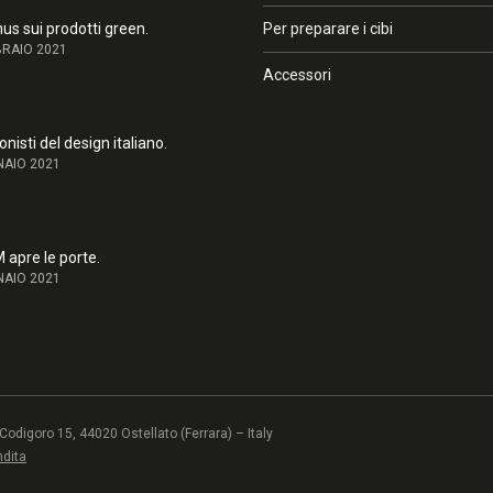
us sui prodotti green.
Per preparare i cibi
BRAIO 2021
Accessori
one
nisti del design italiano.
NAIO 2021
sullo schermo e sulla stampa possono risultare diversi dal colore reale c
e riprodotto in modo fedele, se non tramite campioni dello stesso mate
i con le stesse tecniche. In caso di necessità, invitiamo pertanto a pren
apre le porte.
con l’azienda o con un rivenditore autorizzato.
NAIO 2021
odigoro 15, 44020 Ostellato (Ferrara) – Italy
ndita