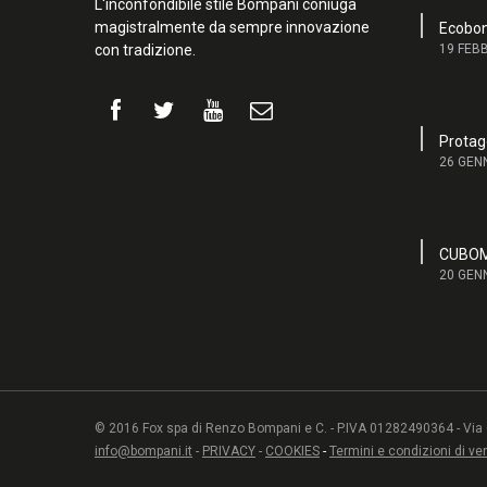
L'inconfondibile stile Bompani coniuga
magistralmente da sempre innovazione
Ecobon
con tradizione.
19 FEB
Attenzi
Protago
26 GEN
I colori 
può esser
verniciat
CUBOM 
contatto 
20 GEN
© 2016 Fox spa di Renzo Bompani e C. - P.IVA 01282490364 - Via C
info@bompani.it
-
PRIVACY
-
COOKIES
-
Termini e condizioni di ve