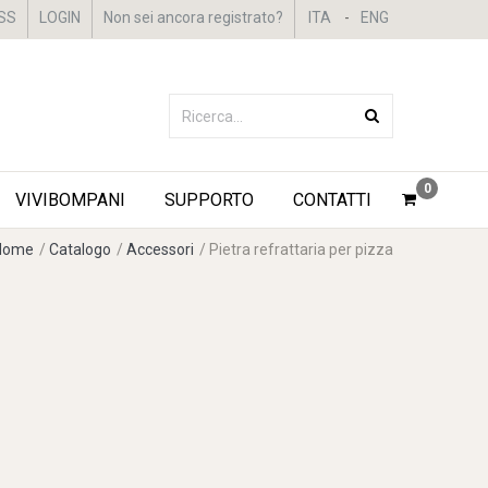
SS
LOGIN
Non sei ancora registrato?
ITA
-
ENG
0
VIVIBOMPANI
SUPPORTO
CONTATTI
Home
/
Catalogo
/
Accessori
/
Pietra refrattaria per pizza