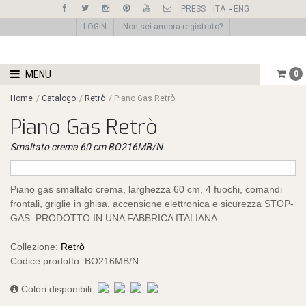
PRESS
ITA
-
ENG
LOGIN
Non sei ancora registrato?
MENU
0
Home
/
Catalogo
/
Retrò
/
Piano Gas Retrò
Piano Gas Retrò
Smaltato crema 60 cm BO216MB/N
Piano gas smaltato crema, larghezza 60 cm, 4 fuochi, comandi
frontali, griglie in ghisa, accensione elettronica e sicurezza STOP-
GAS. PRODOTTO IN UNA FABBRICA ITALIANA.
Collezione:
Retrò
Codice prodotto:
BO216MB/N
Colori disponibili: