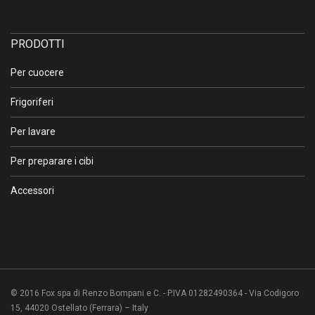
×
Attenzione
PRODOTTI
Per cuocere
I colori sullo schermo e sulla stampa possono risultare diversi
dal colore reale che non può essere riprodotto in modo fedele,
Frigoriferi
se non tramite campioni dello stesso materiale verniciati con le
stesse tecniche. In caso di necessità, invitiamo pertanto a
Per lavare
prendere contatto con l’azienda o con un rivenditore
autorizzato.
Per preparare i cibi
Accessori
OK
© 2016 Fox spa di Renzo Bompani e C. - P.IVA 01282490364 - Via Codigoro
15, 44020 Ostellato (Ferrara) – Italy