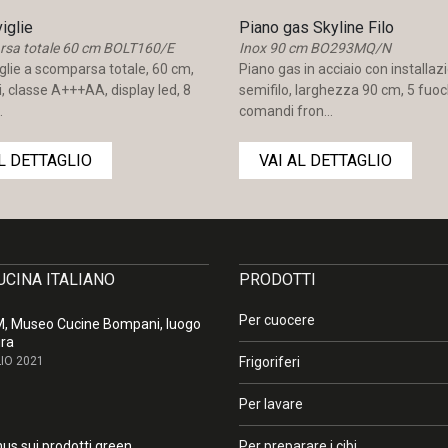
iglie
Piano gas Skyline Filo
rsa totale 60 cm BOLT160/E
Inox 90 cm BO293MQ/N
glie a scomparsa totale, 60 cm,
Piano gas in acciaio con installaz
i, classe A+++AA, display led, 8
semifilo, larghezza 90 cm, 5 fuoc
.
comandi fron...
AL DETTAGLIO
VAI AL DETTAGLIO
CUCINA ITALIANO
PRODOTTI
Per cuocere
 Museo Cucine Bompani, luogo
ura
IO 2021
Frigoriferi
Per lavare
one
us sui prodotti green.
Per preparare i cibi