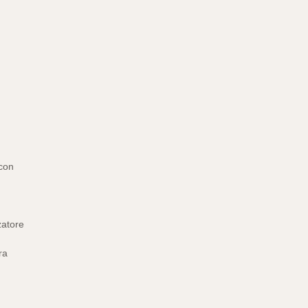
con
zatore
ra