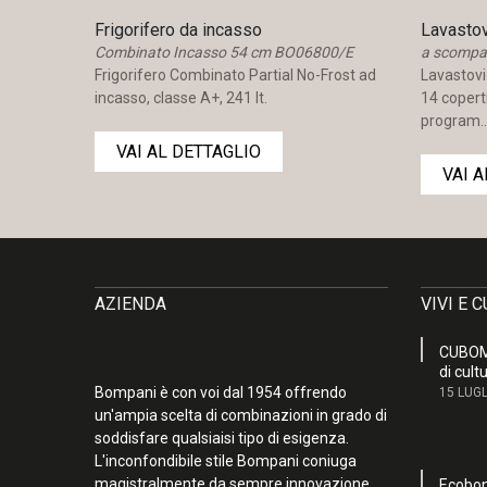
Frigorifero da incasso
Lavastov
Combinato Incasso 54 cm BO06800/E
a scompa
cciaio e
Frigorifero Combinato Partial No-Frost ad
Lavastovi
o,
incasso, classe A+, 241 lt.
14 copert
program..
VAI AL DETTAGLIO
VAI 
AZIENDA
VIVI E 
CUBOM,
di cult
Bompani è con voi dal 1954 offrendo
15 LUGL
un'ampia scelta di combinazioni in grado di
soddisfare qualsiaisi tipo di esigenza.
L'inconfondibile stile Bompani coniuga
Attenzi
magistralmente da sempre innovazione
Ecobon