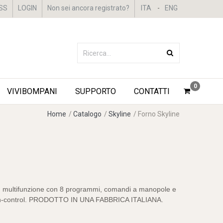
SS
LOGIN
Non sei ancora registrato?
ITA
-
ENG
0
VIVIBOMPANI
SUPPORTO
CONTATTI
Home
/
Catalogo
/
Skyline
/
Forno Skyline
cm, multifunzione con 8 programmi, comandi a manopole e
ch-control. PRODOTTO IN UNA FABBRICA ITALIANA.