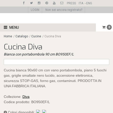
PRESS
ITA
-
ENG
LOGIN
Non sei ancora registrato?
MENU
0
Home
/
Catalogo
/
Cucine
/
Cucina Diva
Cucina Diva
Bianca con portabombola 90 cm BO950EF/L
Cucina bianca 90x60 cm con vano portabombola, piano 5 fuochi
gas, griglie smaltate nero lucido, accensione elettronica,
sicurezza STOP-GAS, forno gas, contaminuti. PRODOTTA IN
UNA FABBRICA ITALIANA.
Collezione:
Diva
Codice prodotto:
BO950EF/L
Colori disponibili: