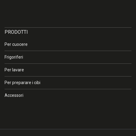
×
Attenzione
PRODOTTI
Per cuocere
I colori sullo schermo e sulla stampa possono risultare diversi
dal colore reale che non può essere riprodotto in modo fedele,
Frigoriferi
se non tramite campioni dello stesso materiale verniciati con le
stesse tecniche. In caso di necessità, invitiamo pertanto a
Per lavare
prendere contatto con l’azienda o con un rivenditore
autorizzato.
Per preparare i cibi
Accessori
OK