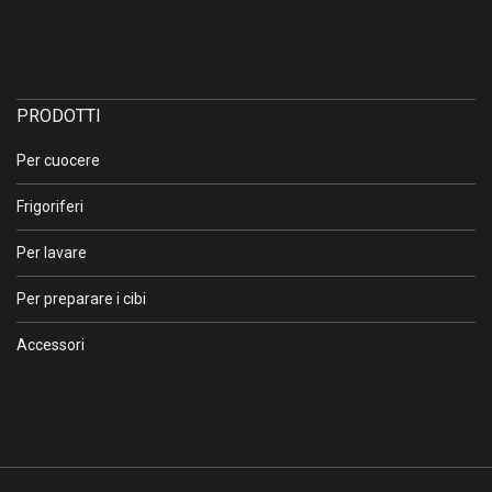
×
Attenzione
PRODOTTI
Per cuocere
I colori sullo schermo e sulla stampa possono risultare diversi
dal colore reale che non può essere riprodotto in modo fedele,
Frigoriferi
se non tramite campioni dello stesso materiale verniciati con le
stesse tecniche. In caso di necessità, invitiamo pertanto a
Per lavare
prendere contatto con l’azienda o con un rivenditore
autorizzato.
Per preparare i cibi
Accessori
OK